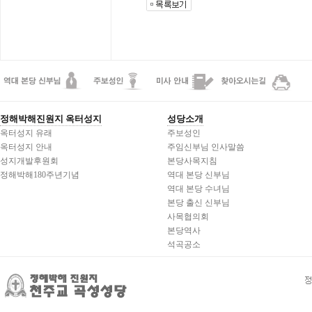
정해박해진원지 옥터성지
성당소개
옥터성지 유래
주보성인
옥터성지 안내
주임신부님 인사말씀
성지개발후원회
본당사목지침
정해박해180주년기념
역대 본당 신부님
역대 본당 수녀님
본당 출신 신부님
사목협의회
본당역사
석곡공소