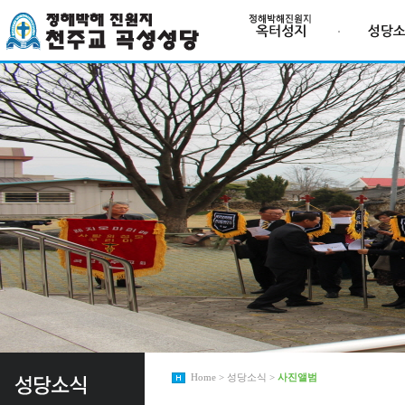
Home > 성당소식 >
사진앨범