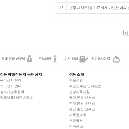
113
연중 제33주일(11.17 세계 가난한 이의 
정해박해진원지 옥터성지
성당소개
옥터성지 유래
주보성인
옥터성지 안내
주임신부님 인사말씀
성지개발후원회
본당사목지침
정해박해180주년기념
역대 본당 신부님
역대 본당 수녀님
본당 출신 신부님
사목협의회
본당역사
석곡공소