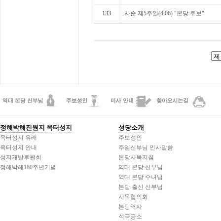
133
사순 제5주일(4.06) "본당 주보"
정해박해진원지 옥터성지
성당소개
옥터성지 유래
주보성인
옥터성지 안내
주임신부님 인사말씀
성지개발후원회
본당사목지침
정해박해180주년기념
역대 본당 신부님
역대 본당 수녀님
본당 출신 신부님
사목협의회
본당역사
석곡공소