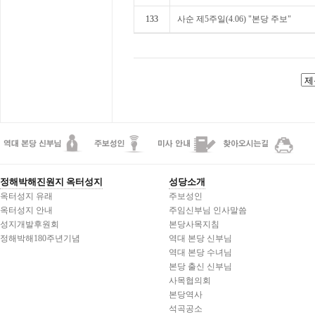
133
사순 제5주일(4.06) "본당 주보"
정해박해진원지 옥터성지
성당소개
옥터성지 유래
주보성인
옥터성지 안내
주임신부님 인사말씀
성지개발후원회
본당사목지침
정해박해180주년기념
역대 본당 신부님
역대 본당 수녀님
본당 출신 신부님
사목협의회
본당역사
석곡공소