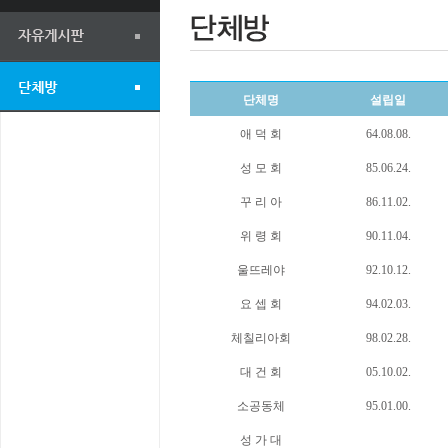
단체명
설립일
애 덕 회
64.08.08.
성 모 회
85.06.24.
꾸 리 아
86.11.02.
위 령 회
90.11.04.
울뜨레야
92.10.12.
요 셉 회
94.02.03.
체칠리아회
98.02.28.
대 건 회
05.10.02.
소공동체
95.01.00.
성 가 대