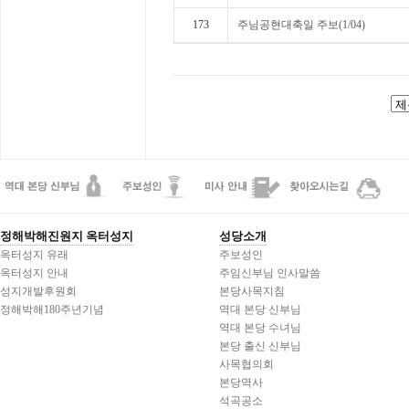
173
주님공현대축일 주보(1/04)
정해박해진원지 옥터성지
성당소개
옥터성지 유래
주보성인
옥터성지 안내
주임신부님 인사말씀
성지개발후원회
본당사목지침
정해박해180주년기념
역대 본당 신부님
역대 본당 수녀님
본당 출신 신부님
사목협의회
본당역사
석곡공소