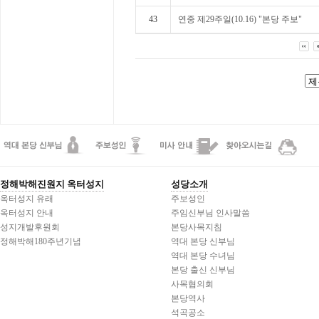
43
연중 제29주일(10.16) "본당 주보"
정해박해진원지 옥터성지
성당소개
옥터성지 유래
주보성인
옥터성지 안내
주임신부님 인사말씀
성지개발후원회
본당사목지침
정해박해180주년기념
역대 본당 신부님
역대 본당 수녀님
본당 출신 신부님
사목협의회
본당역사
석곡공소