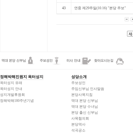
43
연중 제29주일(10.16) "본당 주보"
정해박해진원지 옥터성지
성당소개
옥터성지 유래
주보성인
옥터성지 안내
주임신부님 인사말씀
성지개발후원회
본당사목지침
정해박해180주년기념
역대 본당 신부님
역대 본당 수녀님
본당 출신 신부님
사목협의회
본당역사
석곡공소