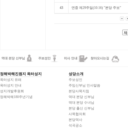
43
연중 제29주일(10.16) "본당 주보"
정해박해진원지 옥터성지
성당소개
옥터성지 유래
주보성인
옥터성지 안내
주임신부님 인사말씀
성지개발후원회
본당사목지침
정해박해180주년기념
역대 본당 신부님
역대 본당 수녀님
본당 출신 신부님
사목협의회
본당역사
석곡공소