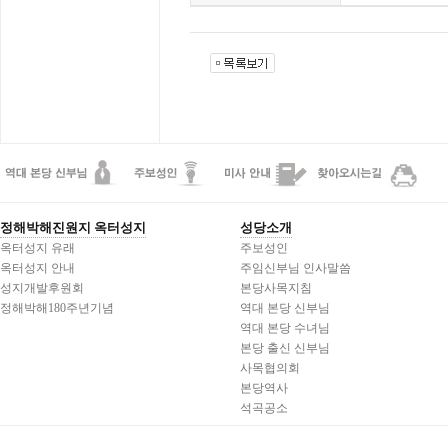
정해박해진원지 옥터성지
성당소개
옥터성지 유래
주보성인
옥터성지 안내
주임신부님 인사말씀
성지개발후원회
본당사목지침
정해박해180주년기념
역대 본당 신부님
역대 본당 수녀님
본당 출신 신부님
사목협의회
본당역사
석곡공소