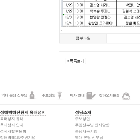
.
첨부파일
정해박해진원지 옥터성지
성당소개
옥터성지 유래
주보성인
옥터성지 안내
주임신부님 인사말씀
성지개발후원회
본당사목지침
정해박해180주년기념
역대 본당 신부님