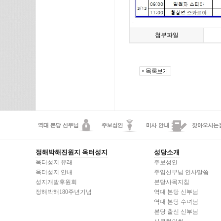
.
첨부파일
정해박해진원지 옥터성지
성당소개
옥터성지 유래
주보성인
옥터성지 안내
주임신부님 인사말씀
성지개발후원회
본당사목지침
정해박해180주년기념
역대 본당 신부님
역대 본당 수녀님
본당 출신 신부님