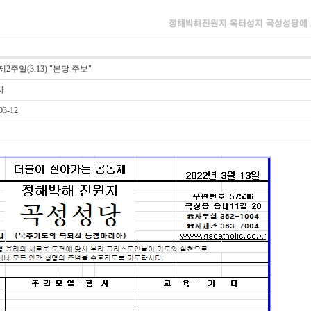
제2주일(3.13) "본당 주보"
자
03-12